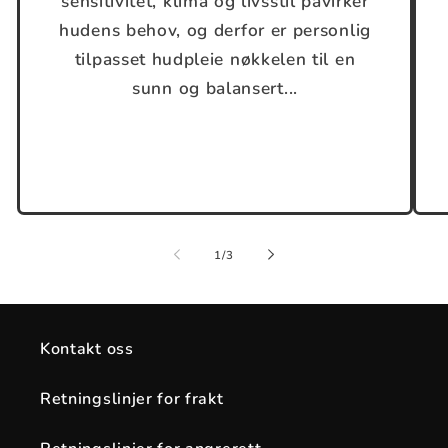
sensitivitet, klima og livsstil påvirker
hudens behov, og derfor er personlig
tilpasset hudpleie nøkkelen til en
sunn og balansert...
av
1
/
3
Kontakt oss
Retningslinjer for frakt