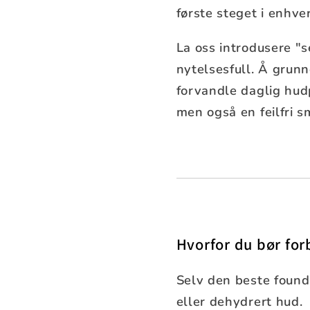
første steget i enhve
La oss introdusere "s
nytelsesfull. Å grun
forvandle daglig hudp
men også en feilfri 
Hvorfor du bør forb
Selv den beste founda
eller dehydrert hud.