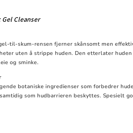
c Gel Cleanser
el-til-skum-rensen fjerner skånsomt men effektivt
eter uten å strippe huden. Den etterlater huden 
leie og sminke.
r
gende botaniske ingredienser som forbedrer hude
 samtidig som hudbarrieren beskyttes. Spesielt go