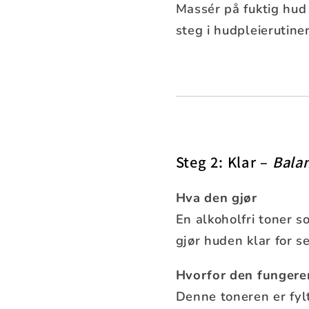
Massér på fuktig hud
steg i hudpleierutine
Steg 2: Klar –
Bala
Hva den gjør
En alkoholfri toner so
gjør huden klar for s
Hvorfor den fungere
Denne toneren er fyl