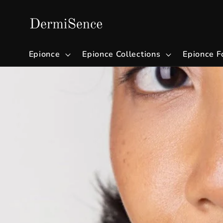
Gå videre
til
innholdet
Epionce
Epionce Collections
Epionce F