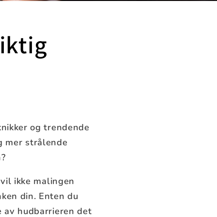
iktig
eknikker og trendende
g mer strålende
n?
 vil ikke malingen
nken din. Enten du
e av hudbarrieren det