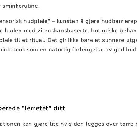
r sminkerutine.
ensorisk hudpleie" – kunsten å gjøre hudbarrierep
ne huden med vitenskapsbaserte, botaniske behan
leie til et ritual. Det gir ikke bare et sunnere u
sminkelook som en naturlig forlengelse av god hud
erede "lerretet" ditt
tionen kan gjøre lite hvis den legges over tørre p