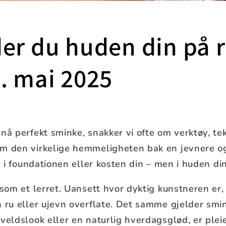
er du huden din på r
. mai 2025
nå perfekt sminke, snakker vi ofte om verktøy, t
m den virkelige hemmeligheten bak en jevnere o
re i foundationen eller kosten din – men i huden di
 som et lerret. Uansett hvor dyktig kunstneren er,
n ru eller ujevn overflate. Det samme gjelder smi
veldslook eller en naturlig hverdagsglød, er plei