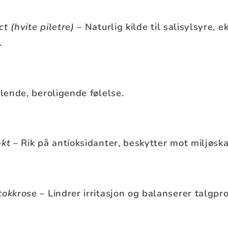
t (hvite piletre)
– Naturlig kilde til salisylsyre, 
.
ølende, beroligende følelse.
akt
– Rik på antioksidanter, beskytter mot miljøska
tokkrose
– Lindrer irritasjon og balanserer talgpr