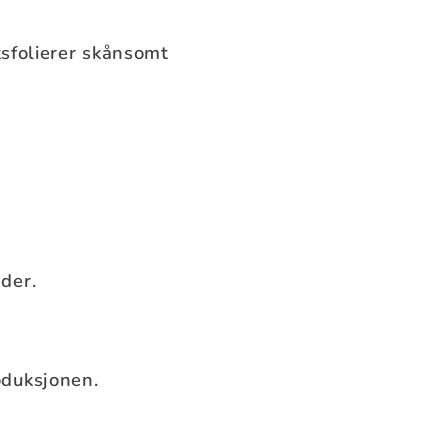
eksfolierer skånsomt
der.
oduksjonen.