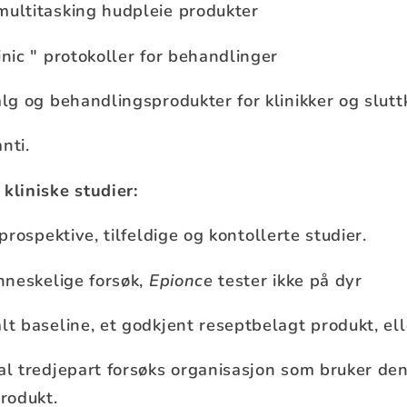
multitasking hudpleie produkter
inic " protokoller for behandlinger
alg og behandlingsprodukter for klinikker og slut
anti.
 kliniske studier:
 prospektive, tilfeldige og kontollerte studier.
nneskelige forsøk,
Epionce
tester ikke på dyr
lt baseline, et godkjent reseptbelagt produkt, el
al tredjepart forsøks organisasjon som bruker den
produkt.