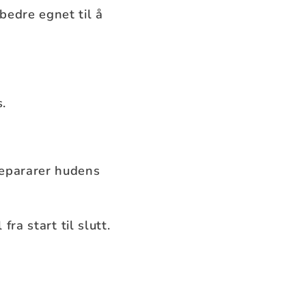
bedre egnet til å
s.
repararer hudens
ra start til slutt.