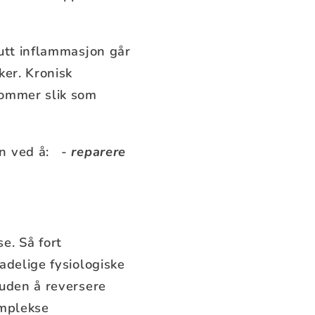
kutt inflammasjon går
ker. Kronisk
dommer slik som
en ved å: -
reparere
e. Så fort
adelige fysiologiske
huden å reversere
omplekse