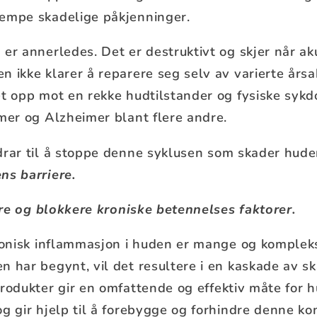
jempe skadelige påkjenninger.
er annerledes. Det er destruktivt og skjer når a
 ikke klarer å reparere seg selv av varierte årsa
et opp mot en rekke hudtilstander og fysiske syk
mmer og Alzheimer blant flere andre.
drar til å stoppe denne syklusen som skader hud
ns barriere.
sere og blokkere kroniske betennelses faktorer.
kronisk inflammasjon i huden er mange og kompleks
 har begynt, vil det resultere i en kaskade av sk
rodukter gir en omfattende og effektiv måte for 
og gir hjelp til å forebygge og forhindre denne k