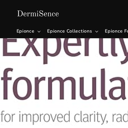
Gå videre
til
innholdet
Epionce
Epionce Collections
Epionce F