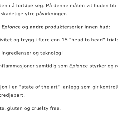
en i å forløpe seg. På denne måten vil huden bli 
 skadelige ytre påvirkninger.
å
Epionce
og andre produkterserier innen hud:
tivitet og trygg i flere enn 15 "head to head" trial
e ingredienser og teknologi
 inflammasjoner samtidig som
Epionce
styrker og 
on i en "state of the art" anlegg som gir kontroll f
tredjepart.
te, gluten og cruelty free.