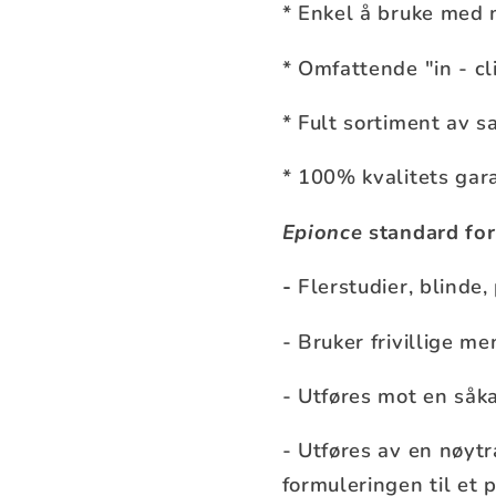
* Enkel å bruke med 
* Omfattende "in - cl
* Fult sortiment av s
* 100% kvalitets gar
Epionce
standard for
-
Flerstudier, blinde,
- Bruker frivillige me
- Utføres mot en såka
- Utføres av en nøytr
formuleringen til et 