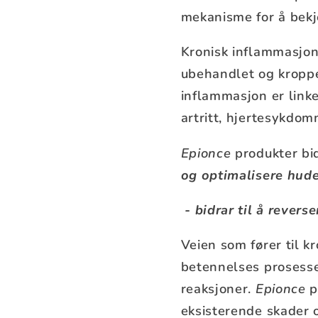
mekanisme for å bek
Kronisk inflammasjon 
ubehandlet og kroppen
inflammasjon er link
artritt, hjertesykdo
Epionce
produkter bi
og optimalisere hude
- bidrar til å rever
Veien som fører til 
betennelses prosessen
reaksjoner.
Epionce
p
eksisterende skader 