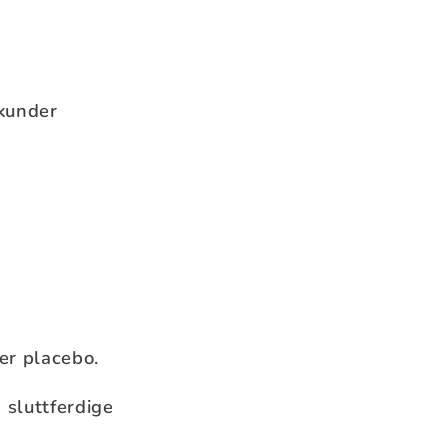
tkunder
ler placebo.
 sluttferdige