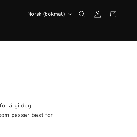
Logg
S
Handlekurv
Norsk (bokmål)
inn
p
r
å
k
for å gi deg
 som passer best for