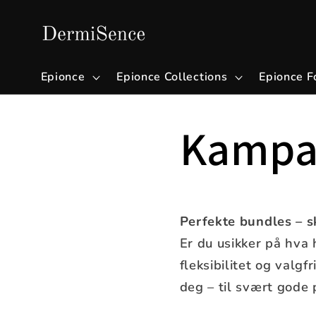
Gå videre
til
innholdet
Epionce
Epionce Collections
Epionce F
Kampa
Perfekte bundles – 
Er du usikker på hva
fleksibilitet og valg
deg – til svært gode p