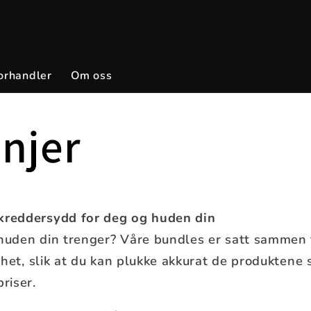
orhandler
Om oss
njer
skreddersydd for deg og huden din
 huden din trenger? Våre bundles er satt sammen 
frihet, slik at du kan plukke akkurat de produktene
riser.