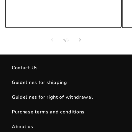
of
1
/
3
Contact Us
Guidelines for shipping
Guidelines for right of withdrawal
Purchase terms and conditions
About us