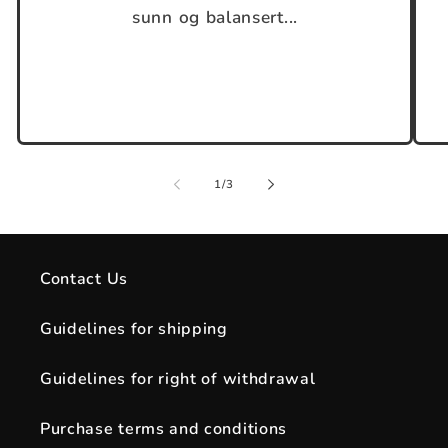
sunn og balansert...
of
1
/
3
Contact Us
Guidelines for shipping
Guidelines for right of withdrawal
Purchase terms and conditions