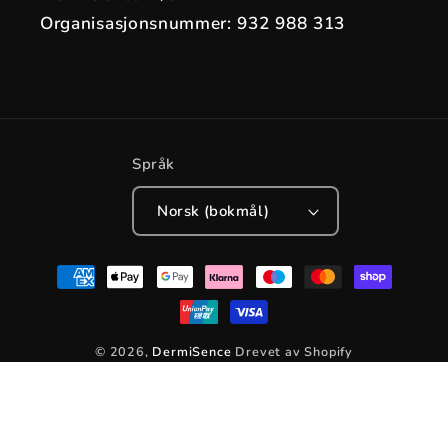
Organisasjonsnummer: 932 988 313
Språk
Norsk (bokmål)
Betalingsmåter
© 2026,
DermiSence
Drevet av Shopify
Retningslinjer for angrerett
Personvernerklæring
Vilkår for bruk
Retningslinjer for frakt
Kontaktinformasjon
Juridisk merknad