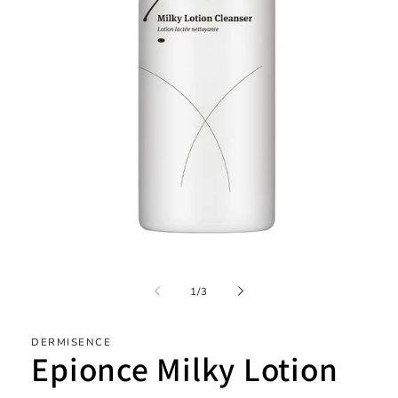
Åpne
medie
1
av
1
/
3
i
modal
DERMISENCE
Epionce Milky Lotion