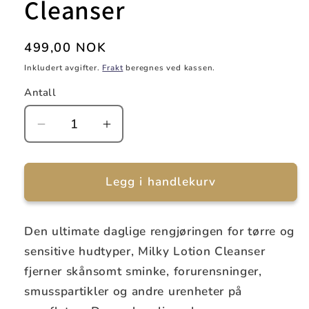
Cleanser
Vanlig
499,00 NOK
pris
Inkludert avgifter.
Frakt
beregnes ved kassen.
Antall
Senk
Øk
antallet
antallet
for
for
Epionce
Epionce
Legg i handlekurv
Milky
Milky
Lotion
Lotion
Cleanser
Cleanser
Den ultimate daglige rengjøringen for tørre og
sensitive hudtyper, Milky Lotion Cleanser
fjerner skånsomt sminke, forurensninger,
smusspartikler og andre urenheter på