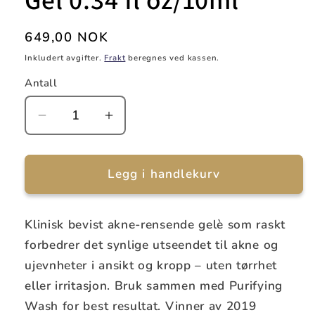
Vanlig
649,00 NOK
pris
Inkludert avgifter.
Frakt
beregnes ved kassen.
Antall
Senk
Øk
antallet
antallet
for
for
Epionce
Epionce
Legg i handlekurv
Purifying
Purifying
Spot
Spot
Gel
Gel
Klinisk bevist akne-rensende gelè som raskt
0.34
0.34
forbedrer det synlige utseendet til akne og
fl
fl
ujevnheter i ansikt og kropp – uten tørrhet
oz/10ml
oz/10ml
eller irritasjon. Bruk sammen med Purifying
Wash for best resultat. Vinner av 2019