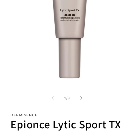
Åpne
medie
1
av
1
/
3
i
modal
DERMISENCE
Epionce Lytic Sport TX