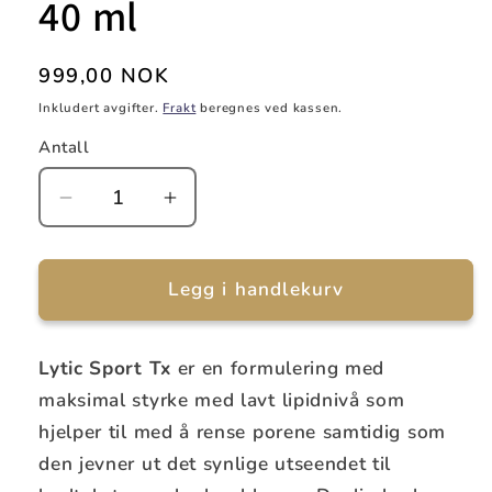
40 ml
Vanlig
999,00 NOK
pris
Inkludert avgifter.
Frakt
beregnes ved kassen.
Antall
Senk
Øk
antallet
antallet
for
for
Epionce
Epionce
Legg i handlekurv
Lytic
Lytic
Sport
Sport
TX
TX
Lytic Sport Tx
er en formulering med
40
40
maksimal styrke med lavt lipidnivå som
ml
ml
hjelper til med å rense porene samtidig som
den jevner ut det synlige utseendet til