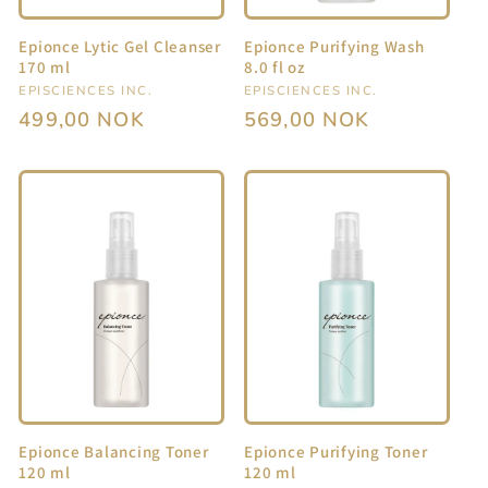
Epionce Lytic Gel Cleanser
Epionce Purifying Wash
170 ml
8.0 fl oz
Selger:
EPISCIENCES INC.
Selger:
EPISCIENCES INC.
Vanlig
499,00 NOK
Vanlig
569,00 NOK
pris
pris
Epionce Balancing Toner
Epionce Purifying Toner
120 ml
120 ml