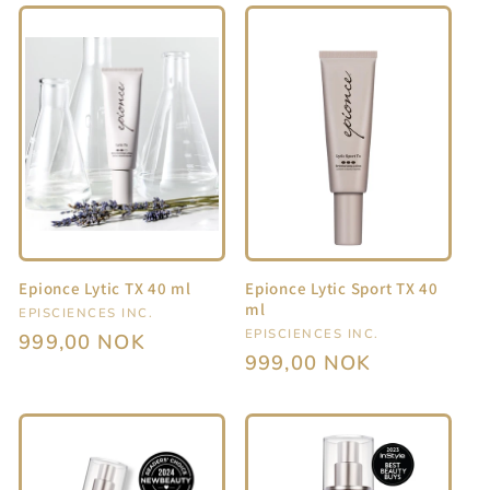
Epionce Lytic TX 40 ml
Epionce Lytic Sport TX 40
ml
Selger:
EPISCIENCES INC.
Selger:
EPISCIENCES INC.
Vanlig
999,00 NOK
Vanlig
999,00 NOK
pris
pris