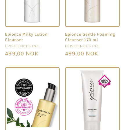
:
Epionce Milky Lotion
Epionce Gentle Foaming
Cleanser
Cleanser 170 ml
Selger:
EPISCIENCES INC.
Selger:
EPISCIENCES INC.
Vanlig
499,00 NOK
Vanlig
499,00 NOK
pris
pris