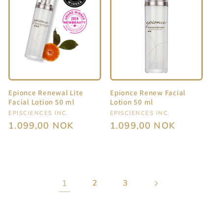
Epionce Renewal Lite
Epionce Renew Facial
Facial Lotion 50 ml
Lotion 50 ml
Selger:
EPISCIENCES INC.
Selger:
EPISCIENCES INC.
Vanlig
1.099,00 NOK
Vanlig
1.099,00 NOK
pris
pris
1
2
3