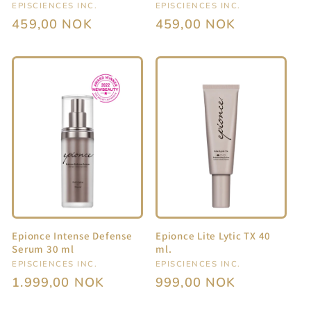
Selger:
EPISCIENCES INC.
Selger:
EPISCIENCES INC.
Vanlig
459,00 NOK
Vanlig
459,00 NOK
pris
pris
Epionce Intense Defense
Epionce Lite Lytic TX 40
Serum 30 ml
ml.
Selger:
EPISCIENCES INC.
Selger:
EPISCIENCES INC.
Vanlig
1.999,00 NOK
Vanlig
999,00 NOK
pris
pris