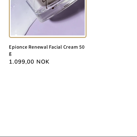
Epionce Renewal Facial Cream 50
g
Vanlig
1.099,00 NOK
pris