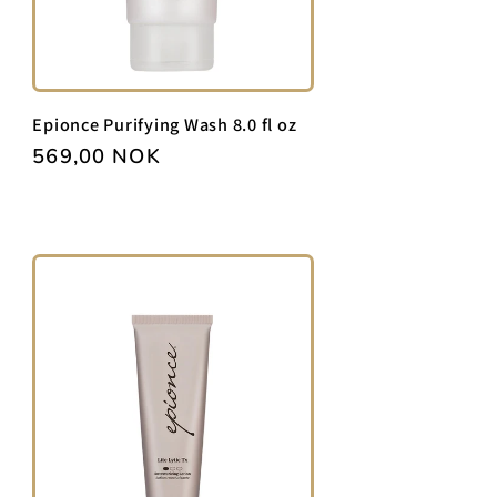
Epionce Purifying Wash 8.0 fl oz
Vanlig
569,00 NOK
pris