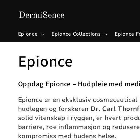
Gå videre
til
innholdet
Epionce
Epionce Collections
Epionce F
S
Epionce
a
Oppdag Epionce – Hudpleie med medi
m
Epionce er en eksklusiv cosmeceutical 
hudlegen og forskeren
Dr. Carl Thornf
l
solid vitenskap i ryggen, er hvert pro
barriere, roe inflammasjon og redusere
i
kompromiss med hudens helse.