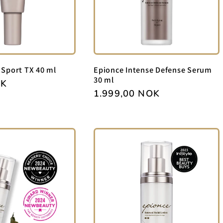
 Sport TX 40 ml
Epionce Intense Defense Serum
30 ml
OK
Vanlig
1.999,00 NOK
pris