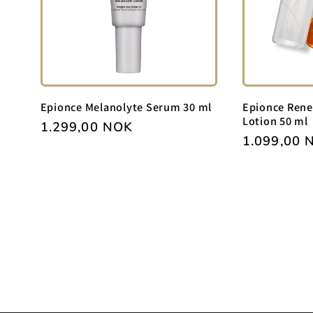
Epionce Melanolyte Serum 30 ml
Epionce Renew
Lotion 50 ml
Vanlig
1.299,00 NOK
Vanlig
1.099,00 
pris
pris