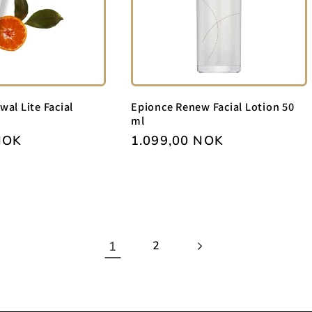
al Lite Facial
Epionce Renew Facial Lotion 50
ml
NOK
Vanlig
1.099,00 NOK
pris
1
2