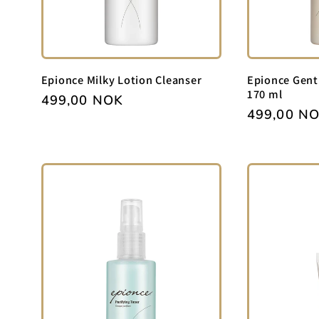
Epionce Milky Lotion Cleanser
Epionce Gent
170 ml
Vanlig
499,00 NOK
Vanlig
499,00 N
pris
pris