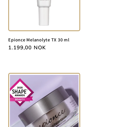
Epionce Melanolyte TX 30 ml
Vanlig
1.199,00 NOK
pris