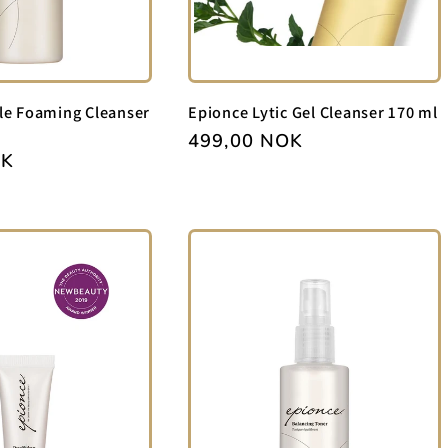
le Foaming Cleanser
Epionce Lytic Gel Cleanser 170 ml
Vanlig
499,00 NOK
OK
pris