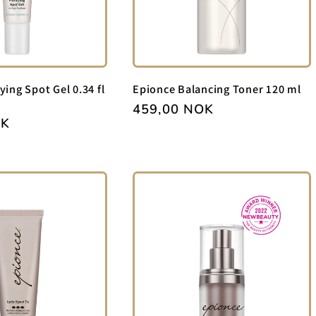
ying Spot Gel 0.34 fl
Epionce Balancing Toner 120 ml
Vanlig
459,00 NOK
OK
pris