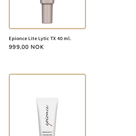
Epionce Lite Lytic TX 40 ml.
Vanlig
999,00 NOK
pris