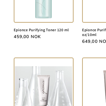
Epionce Purifying Toner 120 ml
Epionce Purif
oz/10ml
Vanlig
459,00 NOK
Vanlig
649,00 N
pris
pris